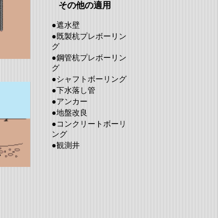
その他の適用
●遮水壁
●既製杭プレボーリン
グ
●鋼管杭プレボーリン
グ
●シャフトボーリング
●下水落し管
●アンカー
●地盤改良
●コンクリートボーリ
ング
●観測井