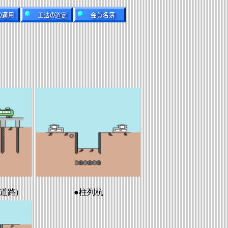
道路)
●柱列杭