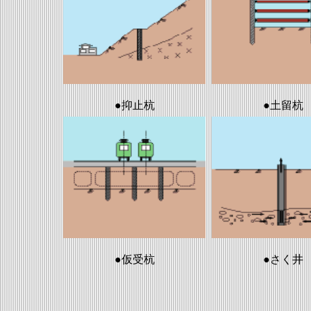
●
抑止杭
●土留杭
●
仮受杭
●さく井